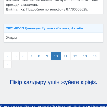
проходить экзамены.
Emtihan.kz:
Подробнее по телефону 87780003625.
2021-02-13 Қаламқас Турмаганбетова, Ақтөбе
Жақсы
«
5
6
7
8
9
10
11
12
13
14
»
Пікір қалдыру үшін жүйеге кіріңіз.