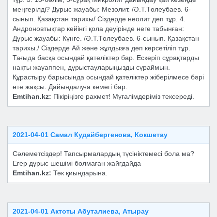
меңгерілді? Дұрыс жауабы: Мезолит. /Ә.Т.Төлеубаев. 6-
сынып. Қазақстан тарихы/ Сіздерде неолит деп тұр. 4.
Андроновтықтар кейінгі қола дәуірінде неге табынған:
Дұрыс жауабы: Күнге. /Ә.Т.Төлеубаев. 6-сынып. Қазақстан
тарихы./ Сіздерде Ай және жұлдызға деп көрсетіліп тұр.
Тағыда басқа осындай қателіктер бар. Ескеріп сұрақтарды
нақты жауаппен, дұрыстауларыңызды сұраймын.
Құрастыру барысында осындай қателіктер жіберілмесе бәрі
өте жақсы. Дайындалуға көмегі бар.
Emtihan.kz:
Пікіріңізге рахмет! Мұғалімдеріміз тексереді.
2021-04-01 Самал Кудайбергенова, Кокшетау
Сәлеметсіздер! Тапсырмалардың түсініктемесі бола ма?
Егер дұрыс шешімі болмаған жайғдайда
Emtihan.kz:
Тек қиындарына.
2021-04-01 Актоты Абуталиева, Атырау