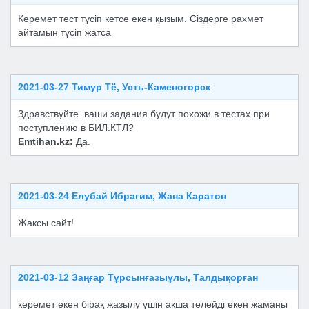
Керемет тест түсіп кетсе екен қызым. Сіздерге рахмет
айтамын түсіп жатса
2021-03-27 Тимур Тё, Усть-Каменогорск
Здравствуйте. ваши задания будут похожи в тестах при
поступлению в БИЛ.КТЛ?
Emtihan.kz:
Да.
2021-03-24 Елубай Ибрагим, Жана Каратон
Жаксы сайт!
2021-03-12 Заңғар Тұрсынғазыұлы, Талдықорған
керемет екен бірақ жазылу үшін ақша төлейді екен жаманы