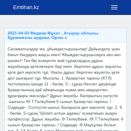
Emtihan.kz
Toggle
navigati
2021-04-03 Медина Мұхит , Атырау облысы,
Құрманғазы ауданы, Орлы с
Саламатсыздар ма, ұйымдастырушылар! Дайындалу үшін
бағыт-бағдарға жақсы екен! Ұйымдастырушыларға көп-көп
рахмет! Тек бір ескеретін жай сұрақтардың дұрыс
жауабында қателіктерге бар екен. Берілген дұрыс жауапты
қате деп көрсетіп тұр. Нақты дұрыс берілген жауапты қате
деп шығарып тұр. Мысалы: 1. Қазақстан тарихы (КТЛ)
тестілерінің ішінде 11 - бөлім, 5 - сұрақ Неолит дәуірінде
Қазақстанның қай аймағында яшма мен кварциттен
құралдары жасалды? Дұрыс жауабы: Балқаштың оңтүстік
-шығысы /Ә.Т.Төлеубаев 6 сынып Қазақстан тарихы. /
Сіздерде : Солтүстік-шығыс Балқашта деп көрсетіп тұр. 2. 9
- бөлім, 5-сұрақ "Шілікті алтын адамы" ескерткішін ашқан
профессор: Дұрыс жауабы: Ә.Төлеубаев. /Ә.Т.Төлеубаев. 6
сынып Қазақстан тарихы. / Сіздерде: Ә.Марғұлан болып
тұр. 3. 13-бөлім, 5-сұрақ Микролит дайындау қай кезеңде