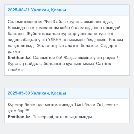
2025-08-21 Уалихан, Қосшы
Сәлеметсіздер ме?Біз 3 айлық курсты оқып аяқтадық.
Басында өзім көмектестім кейін балам өздігінен орындай
бастады. Жүйелі жасалған курстар үшін және түсінікті
видеосабақтар үшін ҮЛКЕН алғысымды білдіремін. Бағасы
да қолжетімді. Жалғастырып алатын боламыз. Сіздерге
рахмет
Emtihan.kz:
Сәлеметсіз бе! Жақсы пікіріңіз үшін рақмет!
Курстың пайдалы болғанына қуаныштымыз. Сәттілік
тілейміз!
2025-05-30 Уалихан, Қосшы
Курстар бөлімінде математикада 14ші бөлім 7ші есепте
қате бар!!!!
Emtihan.kz:
Тексерілді, қате анықталмады.