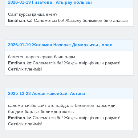
2026-01-19 Гизатова , Атырау облысы
Сайт курсы қанша екен?
Emtihan.kz:
Сәлеметсіз бе! Жазылу бөлімінен біле аласыз.
2026-01-10 Жоламан Назерке Дамиркызы , орал
блмеген нарселериди блип алдм
Emtihan.kz:
Сәлеметсіз бе! Жақсы пікіріңіз үшін рақмет!
Сәттілік тілейміз!
2025-12-28 Аслан жаксибай, Астана
салеметсизбе сайт оте пайдалы билмеген нарсемди
билдим барлык болимдер жаксы
Emtihan.kz:
Сәлеметсіз бе! Жақсы пікіріңіз үшін рақмет!
Сәттілік тілейміз!