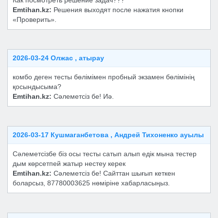
Как посмотреть решение задач???
Emtihan.kz:
Решения выходят после нажатия кнопки
«Проверить».
2026-03-24 Олжас , атырау
комбо деген тесты бөлімімен пробный экзамен бөлімінің
қосындысыма?
Emtihan.kz:
Сәлеметсіз бе! Иә.
2026-03-17 Кушмаганбетова , Андрей Тихоненко ауылы
Сәлеметсізбе біз осы тесты сатып алып едік мына тестер
дым көрсетпей жатыр нестеу керек
Emtihan.kz:
Сәлеметсіз бе! Сайттан шығып кеткен
боларсыз, 87780003625 нөміріне хабарласыңыз.