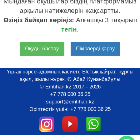
Мыңдаған оқушылар біздің платформамыз
арқылы нәтижелерін жақсартты.
Өзіңіз байқап көріңіз:
Алғашқы 3 тақырып
тегін
.
Оқуды бастау
Пікірлерді қарау
Үш-ақ нәрсе-адамның қасиеті: Ыстық қайрат, нұрлы
ақыл, жылы жүрек. © Абай Құнанбайұлы
© Emtihan.kz 2017 - 2026
+7 778 000 36 25
support@emtihan.kz
Әрiптестiк үшiн:
+7 778 000 36 25