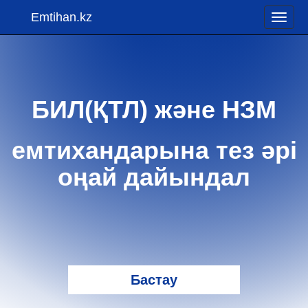
Emtihan.kz
Toggle
naviga
БИЛ(ҚТЛ) және НЗМ
емтихандарына тез әрi
оңай дайындал
Бастау