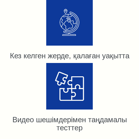
Кез келген жерде, қалаған уақытта
Видео шешiмдерiмен таңдамалы
тесттер