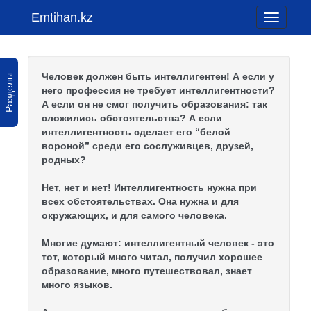
Emtihan.kz
Toggle
navigati
Русский
язык
Человек должен быть интеллигентен! А если у
Разделы
него профессия не требует интеллигентности?
Раздел-1
А если он не смог получить образования: так
Раздел-2
сложились обстоятельства? А если
интеллигентность сделает его “белой
Раздел-3
вороной” среди его сослуживцев, друзей,
родных?
Раздел-4
Нет, нет и нет! Интеллигентность нужна при
всех обстоятельствах. Она нужна и для
Раздел-5
окружающих, и для самого человека.
Многие думают: интеллигентный человек - это
Раздел-6
тот, который много читал, получил хорошее
образование, много путешествовал, знает
Раздел-7
много языков.