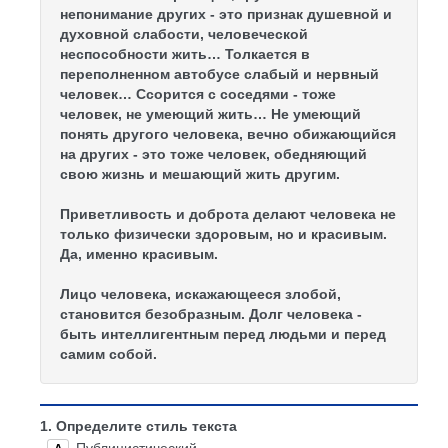
непонимание других - это признак душевной и
духовной слабости, человеческой
Раздел-17
неспособности жить… Толкается в
переполненном автобусе слабый и нервный
Раздел-18
человек… Ссорится с соседями - тоже
человек, не умеющий жить… Не умеющий
понять другого человека, вечно обижающийся
Раздел-19
на других - это тоже человек, обедняющий
свою жизнь и мешающий жить другим.
Раздел-20
Приветливость и доброта делают человека не
только физически здоровым, но и красивым.
Раздел-21
Да, именно красивым.
Лицо человека, искажающееся злобой,
Раздел-22
становится безобразным. Долг человека -
быть интеллигентным перед людьми и перед
самим собой.
Раздел-23
Раздел-24
1.
Определите стиль текста