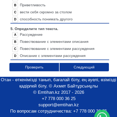
Приветливость
B
вести себя скромно за столом
C
способность понимать другого
D
5.
Определите тип текста.
Рассуждение
A
Повествование с элементами описания
B
Повествование с элементами рассуждения
C
Описание с элементами рассуждения
D
Проверить
Следующий
Отан - өткенімізді танып, бағалай білу, ең әуелі, өзімізді
қадірлей білу. © Ахмет Байтұрсынұлы
© Emtihan.kz 2017 - 2026
+7 778 000 36 25
support@emtihan.kz
По вопросам сотрудничества:
+7 778 000 36 25