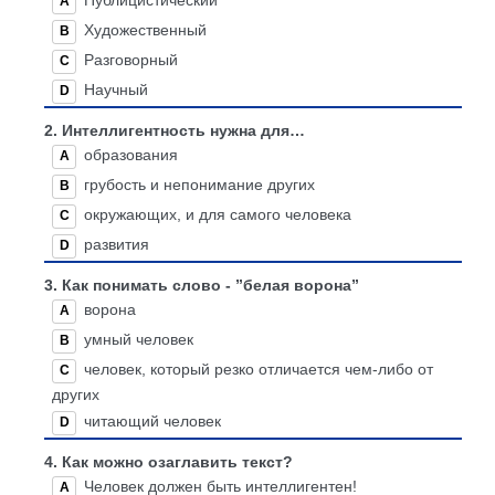
Публицистический
A
Раздел-25
Художественный
B
Разговорный
C
Научный
D
2.
Интеллигентность нужна для…
образования
A
грубость и непонимание других
B
окружающих, и для самого человека
C
развития
D
3.
Как понимать слово - ”белая ворона”
ворона
A
умный человек
B
человек, который резко отличается чем-либо от
C
других
читающий человек
D
4.
Как можно озаглавить текст?
Человек должен быть интеллигентен!
A