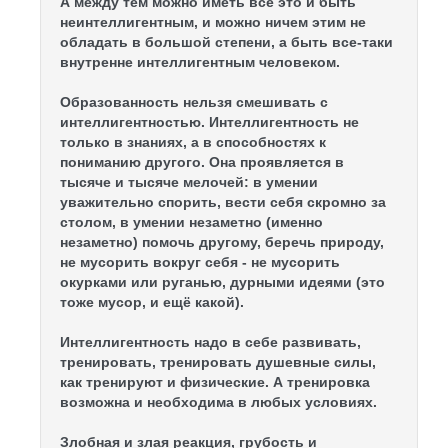
А между тем можно иметь все это и быть
Раздел-8
неинтеллигентным, и можно ничем этим не
обладать в большой степени, а быть все-таки
Раздел-9
внутренне интеллигентным человеком.
Образованность нельзя смешивать с
Раздел-10
интеллигентностью. Интеллигентность не
только в знаниях, а в способностях к
пониманию другого. Она проявляется в
Раздел-11
тысяче и тысяче мелочей: в умении
уважительно спорить, вести себя скромно за
Раздел-12
столом, в умении незаметно (именно
незаметно) помочь другому, беречь природу,
не мусорить вокруг себя - не мусорить
Раздел-13
окурками или руганью, дурными идеями (это
тоже мусор, и ещё какой).
Раздел-14
Интеллигентность надо в себе развивать,
тренировать, тренировать душевные силы,
Раздел-15
как тренируют и физические. А тренировка
возможна и необходима в любых условиях.
Раздел-16
Злобная и злая реакция, грубость и