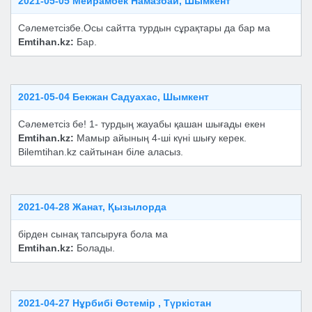
2021-05-05 Мейрамбек Намазбай, Шымкент
Сәлеметсізбе.Осы сайтта турдын сұрақтары да бар ма
Emtihan.kz:
Бар.
2021-05-04 Бекжан Садуахас, Шымкент
Сәлеметсіз бе! 1- турдың жауабы қашан шығады екен
Emtihan.kz:
Мамыр айының 4-ші күні шығу керек.
Bilemtihan.kz сайтынан біле аласыз.
2021-04-28 Жанат, Қызылорда
бірден сынақ тапсыруға бола ма
Emtihan.kz:
Болады.
2021-04-27 Нұрбибі Өстемір , Түркістан