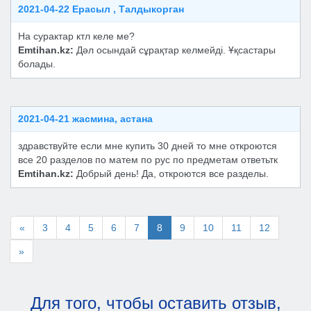
2021-04-22 Ерасыл , Талдыкорган
На сурактар ктл келе ме?
Emtihan.kz:
Дәл осындай сұрақтар келмейді. Ұқсастары
болады.
2021-04-21 жасмина, астана
здравствуйте если мне купить 30 дней то мне откроются
все 20 разделов по матем по рус по предметам ответьтк
Emtihan.kz:
Добрый день! Да, откроются все разделы.
«
3
4
5
6
7
8
9
10
11
12
»
Для того, чтобы оставить отзыв,