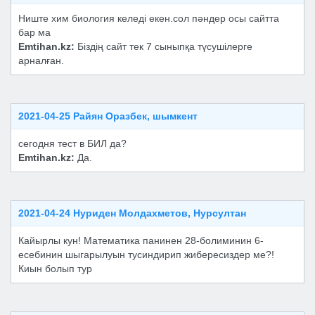
Ниште хим биология келеді екен.сол пәндер осы сайтта
бар ма
Emtihan.kz:
Біздің сайт тек 7 сыныпқа түсушілерге
арналған.
2021-04-25 Райян Оразбек, шымкент
сегодня тест в БИЛ да?
Emtihan.kz:
Да.
2021-04-24 Нуриден Молдахметов, Нурсултан
Кайырлы кун! Математика панинен 28-болиминин 6-
есебинин шыгарылуын тусиндирип жибересиздер ме?!
Киын болып тур