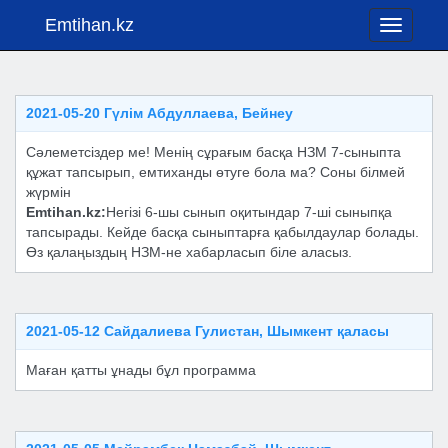
Emtihan.kz
Toggle
navigati
2021-05-20 Гүлім Абдуллаева, Бейнеу
Сəлеметсіздер ме! Менің сұрағым басқа НЗМ 7-сыныпта
құжат тапсырып, емтиханды өтуге бола ма? Соны білмей
жүрмін
Emtihan.kz:
Негізі 6-шы сынып оқитындар 7-ші сыныпқа
тапсырады. Кейде басқа сыныптарға қабылдаулар болады.
Өз қалаңыздың НЗМ-не хабарласып біле аласыз.
2021-05-12 Сайдалиева Гулистан, Шымкент қаласы
Маған қатты ұнады бұл программа