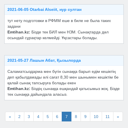
2021-06-05 Otarbai Alseiit, нур султан
тут нету подготовки в РФММ еше в биле не была таких
задани
Emtihan.kz:
Бізде тек БИЛ мен НЗМ. Сынақтарда дәл
осындай сұрақтар келмейді. Ұқсастары болады.
2021-05-27 Лашын Абат, Қызылорда
Саламатсыздарма мен бүгін сынаққа барып едім кешіктің
деп қабылдамады әлі сағат 8,30 мен шынымен кешіктім бе
қалай сынақ тапсыруға болады екен
Emtihan.kz:
Біздің сынаққа ешқандай қатысымыз жоқ. Бізде
тек сынаққа дайындала аласыз.
«
2
3
4
5
6
7
8
9
10
11
»