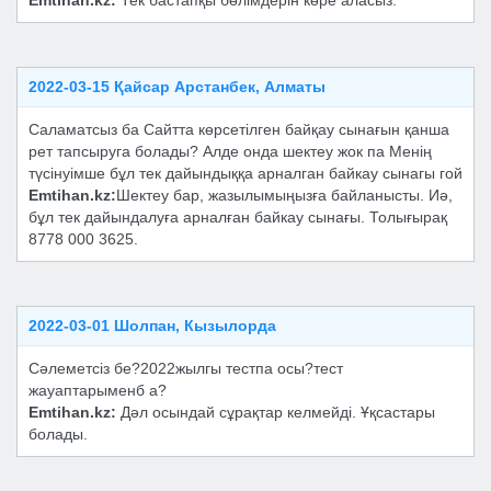
Emtihan.kz:
Тек бастапқы бөлімдерін көре аласыз.
2022-03-15 Қайсар Арстанбек, Алматы
Саламатсыз ба Сайтта көрсетілген байқау сынағын қанша
рет тапсыруга болады? Алде онда шектеу жок па Менің
түсінуімше бұл тек дайындыққа арналган байкау сынагы гой
Emtihan.kz:
Шектеу бар, жазылымыңызға байланысты. Иә,
бұл тек дайындалуға арналған байкау сынағы. Толығырақ
8778 000 3625.
2022-03-01 Шолпан, Кызылорда
Сәлеметсіз бе?2022жылгы тестпа осы?тест
жауаптарыменб а?
Emtihan.kz:
Дәл осындай сұрақтар келмейді. Ұқсастары
болады.