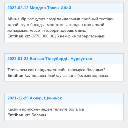
2022-02-12 Молдир Токен, Абай
Айына бір рет құпия сөзді пайдаланып пробный тестіден
қалай өтуге болады, мен компьютерден кіре алмай
жатырмын. көрсетіп жіберіңіздерші. өтініш
Emtihan.kz:
8778 000 3625 нөміріне хабарласыңыз.
2022-01-22 Бағжан Тілеуберді , Нұрсұлтан
Тесты осы сайт арқылы онлайн тапсырса боладма?
Emtihan.kz:
Болады. Байқау сынағы бөлімін қараңыз.
2021-12-29 Акнур, Щучинск
Каспий приложениеден төлеуге бола ма
Emtihan.kz:
Болады.