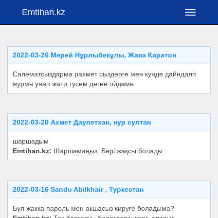
Emtihan.kz
Toggle
navigati
2022-03-26 Мерей Нұрлыбекұлы, Жана Каратон
Салематсыздарма рахмет сыздерге мен кунде дайндалп
журмн унап жатр тусем деген ойдамн
2022-03-20 Ахмет Даулетхан, нур султан
шаршадым
Emtihan.kz:
Шаршамаңыз. Бәрі жақсы болады.
2022-03-16 Sandu Abilkhair , Туркестан
Бул жакка пароль мен акшасыз кируге боладыма?