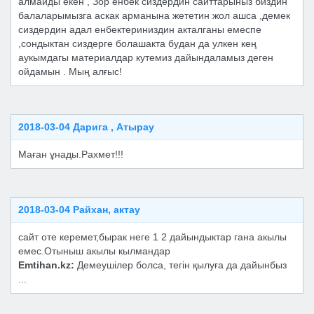
алмайды екен , Зор енбек сиздердин сайттарыныз биздин
балаларымызга аскак арманына жететин жол ашса ,демек
сиздердин адал енбектериниздин акталганы емеспе
,сондыктан сиздерге болашакта будан да улкен кең
аукымдагы материалдар кутемиз дайындаламыз деген
ойдамын . Мың алғыс!
2018-03-04 Дарига , Атырау
Маған ұнады.Рахмет!!!
2018-03-04 Райхан, актау
сайт оте керемет,бырак неге 1 2 дайындыктар гана акылы
емес.Отыныш акылы кылмандар
Emtihan.kz:
Демеушiлер болса, тегiн қылуға да дайынбыз
...