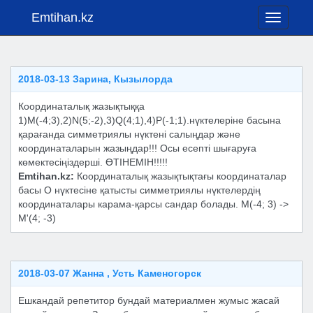
Emtihan.kz
Toggle
navigati
2018-03-13 Зарина, Кызылорда
Координаталық жазықтыққа
1)М(-4;3),2)N(5;-2),3)Q(4;1),4)P(-1;1).нүктелеріне басына
қарағанда симметриялы нүктені салыңдар және
координаталарын жазыңдар!!! Осы есепті шығаруға
көмектесіңіздерші. ӨТІНЕМІН!!!!!
Emtihan.kz:
Координаталық жазықтықтағы координаталар
басы О нүктесіне қатысты симметриялы нүктелердің
координаталары карама-қарсы сандар болады. M(-4; 3) ->
M'(4; -3)
2018-03-07 Жанна , Усть Каменогорск
Ешкандай репетитор бундай материалмен жумыс жасай