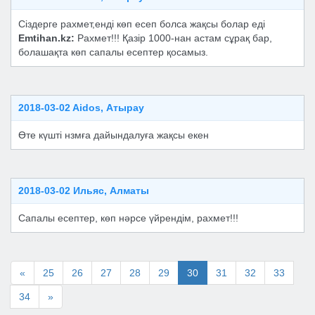
Сіздерге рахмет,енді көп есеп болса жақсы болар еді
Emtihan.kz:
Рахмет!!! Қазiр 1000-нан астам сұрақ бар,
болашақта көп сапалы есептер қосамыз.
2018-03-02 Aidos, Атырау
Өте күшті нзмға дайындалуға жақсы екен
2018-03-02 Ильяс, Алматы
Сапалы есептер, көп нәрсе үйрендім, раxмет!!!
«
25
26
27
28
29
30
31
32
33
34
»